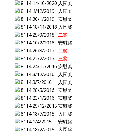
8114
14/10/2020
入围奖
8114
4/12/2019
入围奖
8114
30/1/2019
安慰奖
8114
18/11/2018
入围奖
8114
25/9/2018
二奖
8114
10/2/2018
安慰奖
8114
26/8/2017
二奖
8114
22/2/2017
三奖
8114
24/12/2016
安慰奖
8114
3/12/2016
入围奖
8114
3/7/2016
入围奖
8114
28/5/2016
安慰奖
8114
23/1/2016
安慰奖
8114
29/12/2015
安慰奖
8114
18/7/2015
入围奖
8114
1/4/2015
安慰奖
8114
18/2/2015
入围奖