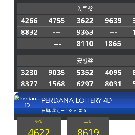
入围奖
4266
4755
3622
9639
8832
---
9363
---
---
8110
1865
安慰奖
3230
9035
5352
4095
8377
1568
6297
8031
PERDANA LOTTERY 4D
日期: 星期一 18/5/2026
头奖
二奖
4622
8619