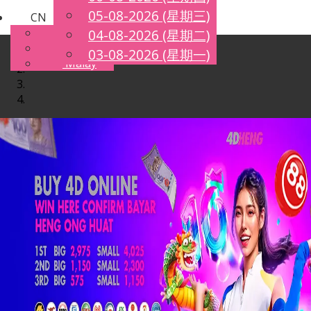
05-08-2026 (星期三)
CN
Toggle
English
04-08-2026 (星期二)
navigation
Chinese
03-08-2026 (星期一)
Malay