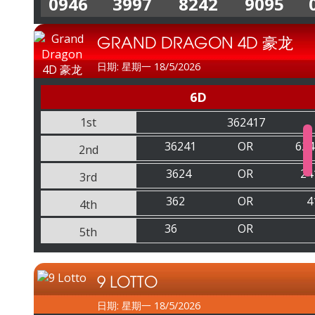
0946
3997
8242
9095
GRAND DRAGON 4D 豪龙
日期: 星期一 18/5/2026
6D
1st
362417
36241
OR
624
2nd
3624
OR
24
3rd
362
OR
4
4th
36
OR
5th
9 LOTTO
日期: 星期一 18/5/2026