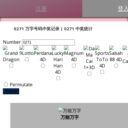
注册
登
0271 万字号码中奖记录 | 0271 中奖统计
Number
Permutate
Submit
万能万字