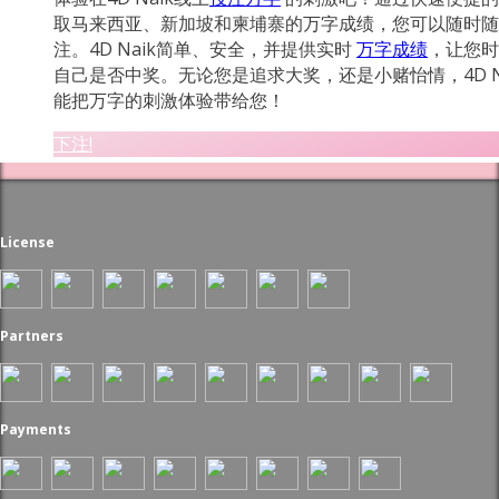
取马来西亚、新加坡和柬埔寨的万字成绩，您可以随时随
注。4D Naik简单、安全，并提供实时
万字成绩
，让您时
自己是否中奖。无论您是追求大奖，还是小赌怡情，4D N
能把万字的刺激体验带给您！
下注!
License
Partners
Payments