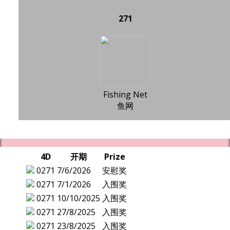
271
Fishing Net
鱼网
4D
开期
Prize
0271
7/6/2026
安慰奖
0271
7/1/2026
入围奖
0271
10/10/2025
入围奖
0271
27/8/2025
入围奖
0271
23/8/2025
入围奖