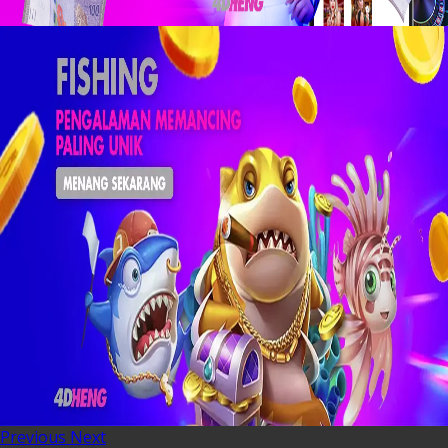
Previous
Next