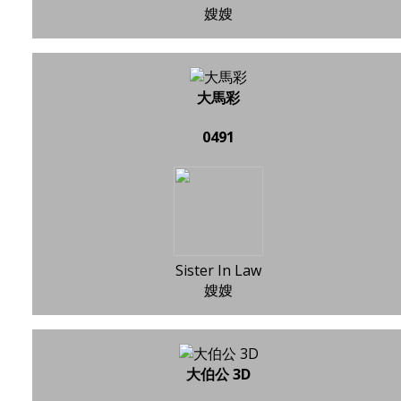
嫂嫂
大馬彩
0491
Sister In Law
嫂嫂
大伯公 3D