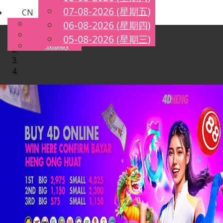
07-08-2026 (星期五)
CN
Toggle
English
06-08-2026 (星期四)
navigation
Chinese
05-08-2026 (星期三)
Malay