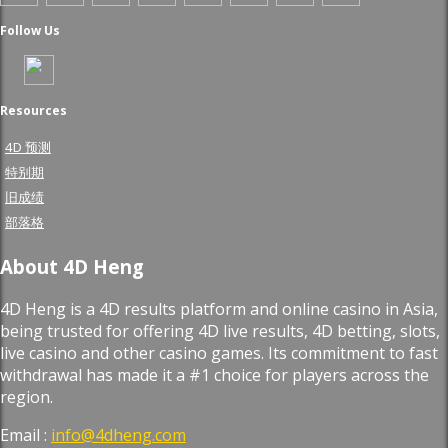
Follow Us
Resources
4D 预测
特别期
旧成绩
部落格
About 4D Heng
4D Heng is a 4D results platform and online casino in Asia,
being trusted for offering 4D live results, 4D betting, slots,
live casino and other casino games. Its commitment to fast
withdrawal has made it a #1 choice for players across the
region.
Email :
info@4dheng.com