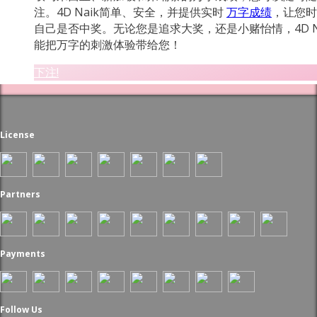
注。4D Naik简单、安全，并提供实时
万字成绩
，让您时
自己是否中奖。无论您是追求大奖，还是小赌怡情，4D N
能把万字的刺激体验带给您！
下注!
License
Partners
Payments
Follow Us