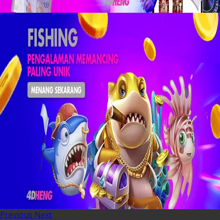
Previous
Next