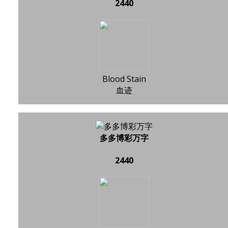
2440
Blood Stain
血迹
多多博彩万字
2440