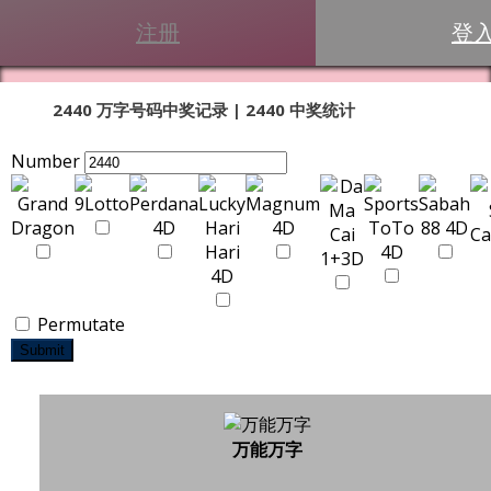
注册
登
2440 万字号码中奖记录 | 2440 中奖统计
Number
Permutate
Submit
万能万字