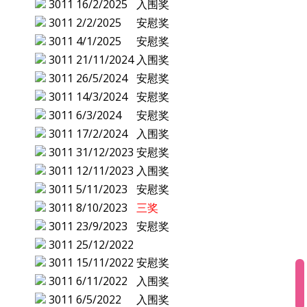
3011
16/2/2025
入围奖
3011
2/2/2025
安慰奖
3011
4/1/2025
安慰奖
3011
21/11/2024
入围奖
3011
26/5/2024
安慰奖
3011
14/3/2024
安慰奖
3011
6/3/2024
安慰奖
3011
17/2/2024
入围奖
3011
31/12/2023
安慰奖
3011
12/11/2023
入围奖
3011
5/11/2023
安慰奖
3011
8/10/2023
三奖
3011
23/9/2023
安慰奖
3011
25/12/2022
3011
15/11/2022
安慰奖
3011
6/11/2022
入围奖
3011
6/5/2022
入围奖