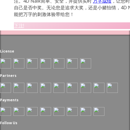
注。4D Naik简单、安全，并提供实时
万字成绩
，让您时
自己是否中奖。无论您是追求大奖，还是小赌怡情，4D N
能把万字的刺激体验带给您！
下注!
License
Partners
Payments
Follow Us