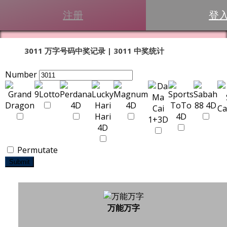
注册
登
3011 万字号码中奖记录 | 3011 中奖统计
Number
Permutate
Submit
万能万字