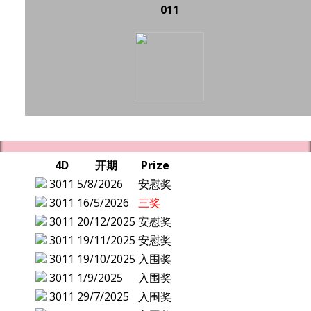
011
4D
开期
Prize
3011
5/8/2026
安慰奖
3011
16/5/2026
三奖
3011
20/12/2025
安慰奖
3011
19/11/2025
安慰奖
3011
19/10/2025
入围奖
3011
1/9/2025
入围奖
3011
29/7/2025
入围奖