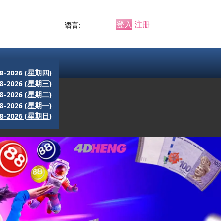
登入
注册
语言:
08-2026 (星期四)
08-2026 (星期三)
08-2026 (星期二)
08-2026 (星期一)
08-2026 (星期日)