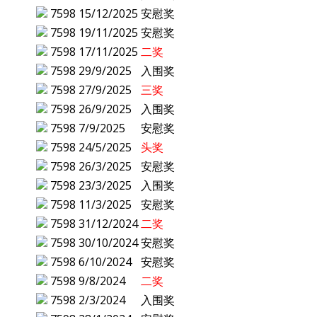
7598
15/12/2025
安慰奖
7598
19/11/2025
安慰奖
7598
17/11/2025
二奖
7598
29/9/2025
入围奖
7598
27/9/2025
三奖
7598
26/9/2025
入围奖
7598
7/9/2025
安慰奖
7598
24/5/2025
头奖
7598
26/3/2025
安慰奖
7598
23/3/2025
入围奖
7598
11/3/2025
安慰奖
7598
31/12/2024
二奖
7598
30/10/2024
安慰奖
7598
6/10/2024
安慰奖
7598
9/8/2024
二奖
7598
2/3/2024
入围奖