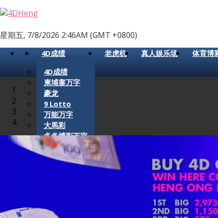
星期五, 7/8/2026 2:46AM (GMT +0800)
4D成绩
老虎机
真人娱乐场
体育博
4D成绩
柬埔寨万字
豪龙
9 Lotto
万能万字
大馬彩
多多博彩万字
沙巴万字
砂勞越大万
山打根赛马会
新加坡万字
Perdana 4D
天天好运