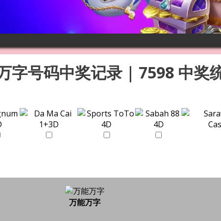
8 万字号码中奖记录 | 7598 中奖
万能万字