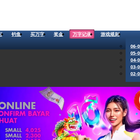
彩
钓鱼
买万字
奖金
万字记录
游戏规则
06-
05-
04-
03-
02-