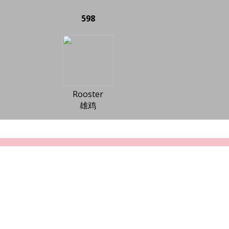
598
Rooster
雄鸡