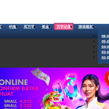
彩
钓鱼
买万字
奖金
万字记录
游戏规则
06-
05-
04-
03-
02-