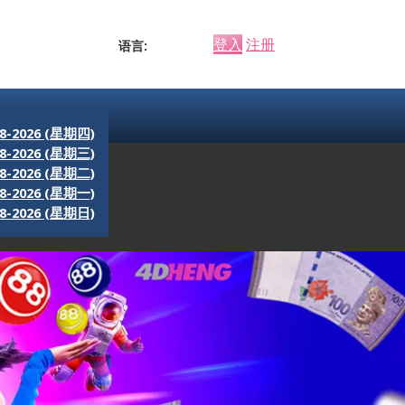
登入
注册
语言:
08-2026 (星期四)
08-2026 (星期三)
08-2026 (星期二)
08-2026 (星期一)
08-2026 (星期日)