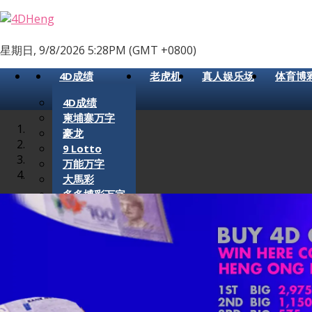
星期日, 9/8/2026 5:28PM (GMT +0800)
4D成绩
老虎机
真人娱乐场
体育博
4D成绩
柬埔寨万字
豪龙
9 Lotto
万能万字
大馬彩
多多博彩万字
沙巴万字
砂勞越大万
山打根赛马会
新加坡万字
Perdana 4D
天天好运