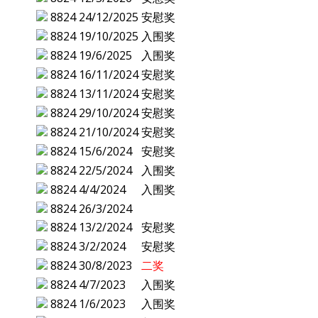
8824
24/12/2025
安慰奖
8824
19/10/2025
入围奖
8824
19/6/2025
入围奖
8824
16/11/2024
安慰奖
8824
13/11/2024
安慰奖
8824
29/10/2024
安慰奖
8824
21/10/2024
安慰奖
8824
15/6/2024
安慰奖
8824
22/5/2024
入围奖
8824
4/4/2024
入围奖
8824
26/3/2024
8824
13/2/2024
安慰奖
8824
3/2/2024
安慰奖
8824
30/8/2023
二奖
8824
4/7/2023
入围奖
8824
1/6/2023
入围奖