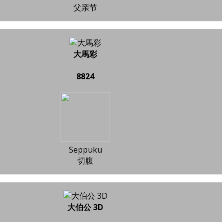
父亲节
大馬彩
8824
Seppuku
切腹
大伯公 3D