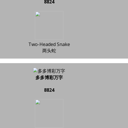
8824
Two-Headed Snake
两头蛇
多多博彩万字
8824