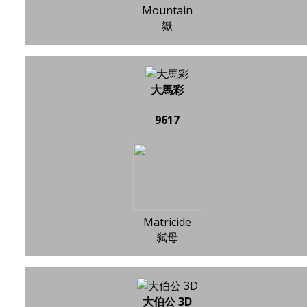
Mountain
嶽
大馬彩
9617
Matricide
弑母
大伯公 3D