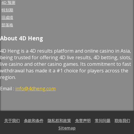
4D 预测
特别期
旧成绩
部落格
About 4D Heng
4D Heng is a 4D results platform and online casino in Asia,
being trusted for offering 4D live results, 4D betting, slots,
live casino and other casino games. Its commitment to fast
withdrawal has made it a #1 choice for players across the
region.
Email :
info@4dheng.com
关于我们
条款和条件
隐私权和政策
免责声明
常问问题
联络我们
Sitemap