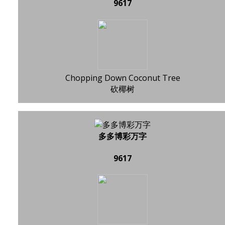
9617
Chopping Down Coconut Tree
砍椰树
多多博彩万字
9617