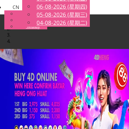
06-08-2026 (星期四)
CN
Toggle
English
05-08-2026 (星期三)
navigation
Chinese
04-08-2026 (星期二)
Malay