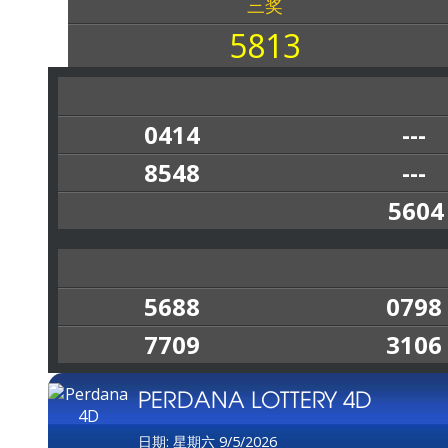
三奖
5813
0414
---
8548
---
5604
5688
0798
7709
3106
PERDANA LOTTERY 4D
日期: 星期六 9/5/2026