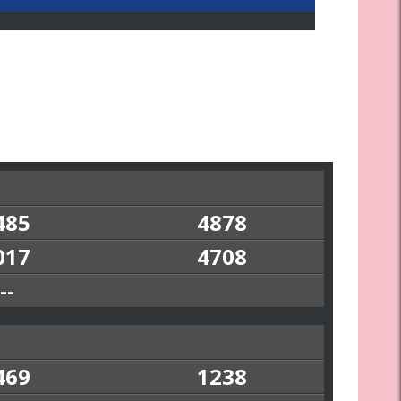
485
4878
017
4708
--
469
1238