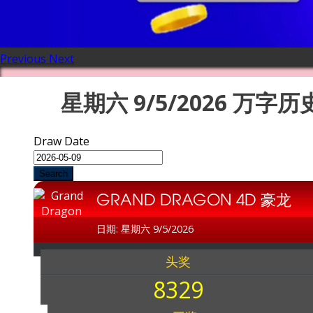
Previous
Next
星期六 9/5/2026 万
Draw Date
Search
GRAND DRAGON 4D 豪龙
日期: 星期六 9/5/2026
头奖
8329