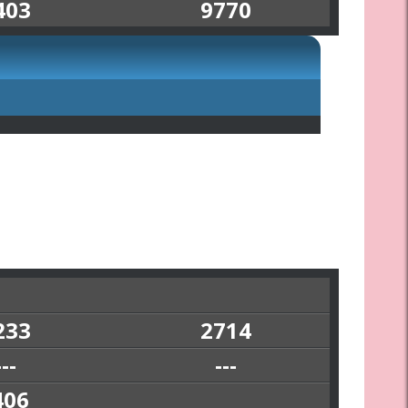
403
9770
233
2714
---
---
406