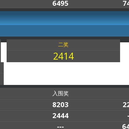
6495
7
二奖
2414
入围奖
8203
2
2444
---
6