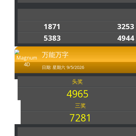
1871
3253
5383
4944
万能万字
日期: 星期六 9/5/2026
头奖
4965
三奖
7281