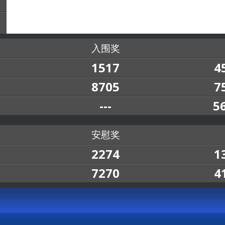
入围奖
1517
4
8705
7
---
5
安慰奖
2274
1
7270
4