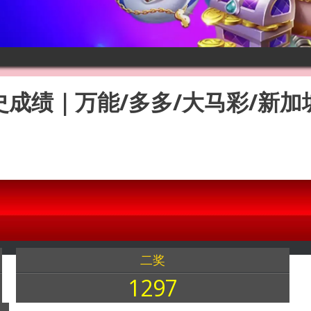
字历史成绩｜万能/多多/大马彩/新
二奖
1297