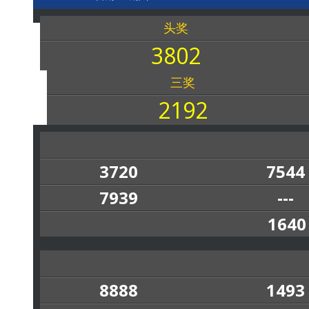
头奖
3802
三奖
2192
3720
7544
7939
---
1640
8888
1493