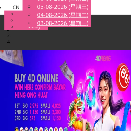
05-08-2026 (星期三)
CN
Toggle
English
04-08-2026 (星期二)
navigation
Chinese
03-08-2026 (星期一)
Malay