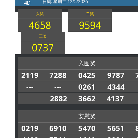
日期: 星期二 12/5/2026
头奖
二奖
4658
9594
三奖
0737
入围奖
2119
7288
0425
9787
---
---
0261
4344
2882
3662
4137
安慰奖
0219
6910
5470
5651