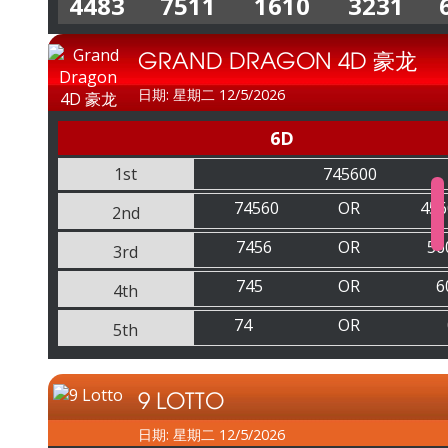
4483
7511
1610
3231
GRAND DRAGON 4D 豪龙
日期: 星期二 12/5/2026
6D
1st
745600
74560
OR
456
2nd
7456
OR
56
3rd
745
OR
6
4th
74
OR
5th
9 LOTTO
日期: 星期二 12/5/2026