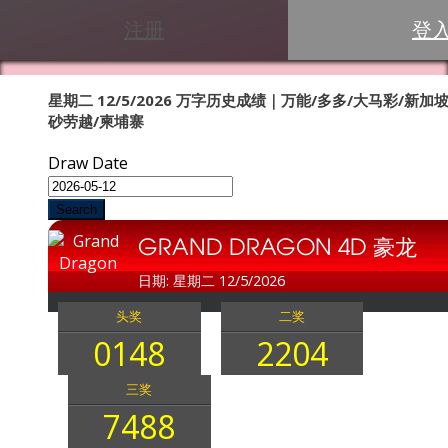
注册
登
星期二 12/5/2026 万字历史成绩｜万能/多多/大马彩/新加坡
砂劳越/柬埔寨
Draw Date
Search
GRAND DRAGON 4D 豪龙
日期: 星期二 12/5/2026
头奖
二奖
0148
2204
三奖
7488