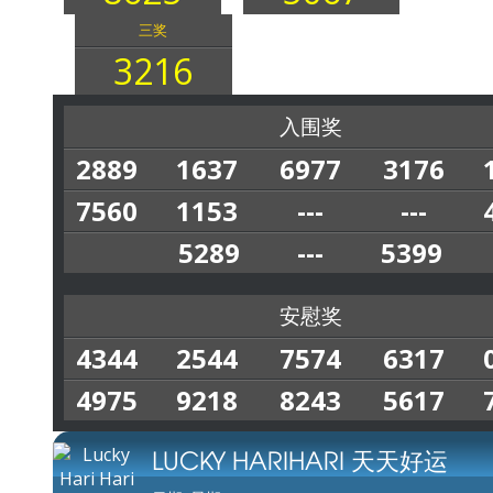
三奖
3216
入围奖
2889
1637
6977
3176
7560
1153
---
---
5289
---
5399
安慰奖
4344
2544
7574
6317
4975
9218
8243
5617
LUCKY HARIHARI 天天好运