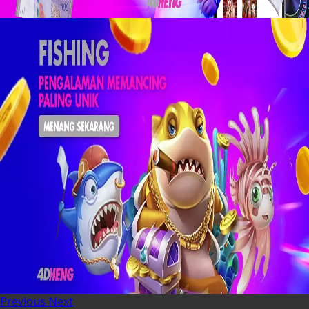
Previous
Next