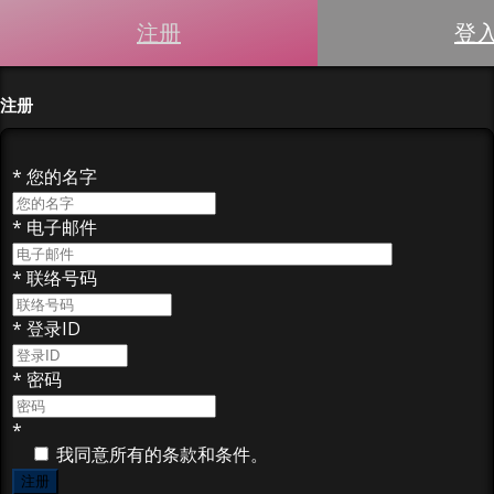
注册
登
注册
*
您的名字
*
电子邮件
*
联络号码
*
登录ID
*
密码
*
我同意所有的条款和条件。
注册