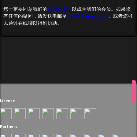
您一定要同意我们的
条款和条件
以成为我们的会员。如果您
有任何的疑问，请发送电邮至
info@4dheng.com
。或者您可
以通过在线聊以得到协助。
License
Partners