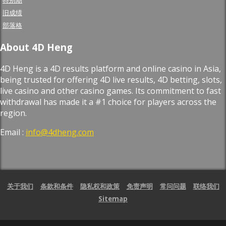
旧成绩
部落格
About 4D Heng
4D Heng is a 4D results platform and online casino in Asia,
being trusted for offering 4D live results, 4D betting, slots,
live casino and other casino games. Its commitment to fast
withdrawal has made it a #1 choice for players across the
region.
Email :
info@4dheng.com
关于我们
条款和条件
隐私权和政策
免责声明
常问问题
联络我们
Sitemap