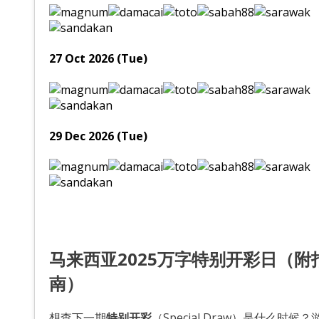
27 Oct 2026 (Tue)
29 Dec 2026 (Tue)
马来西亚2025万字特别开彩日（附
南）
想查下一期
特别开彩
（Special Draw）是什么时候？