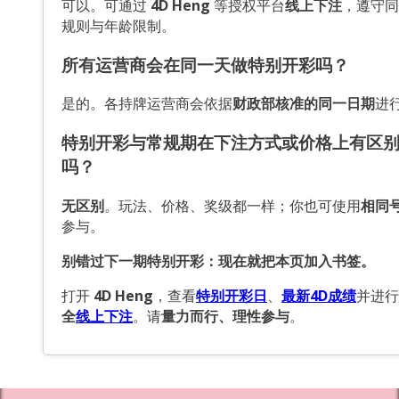
可以。可通过
4D Heng
等授权平台
线上下注
，遵守同
规则与年龄限制。
所有运营商会在同一天做特别开彩吗？
是的。各持牌运营商会依据
财政部核准的同一日期
进
特别开彩与常规期在下注方式或价格上有区
吗？
无区别
。玩法、价格、奖级都一样；你也可使用
相同
参与。
别错过下一期特别开彩：现在就把本页加入书签。
打开
4D Heng
，查看
特别开彩日
、
最新4D成绩
并进行
全
线上下注
。请
量力而行、理性参与
。