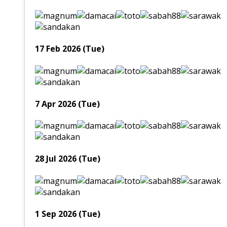
17 Feb 2026 (Tue)
7 Apr 2026 (Tue)
28 Jul 2026 (Tue)
1 Sep 2026 (Tue)