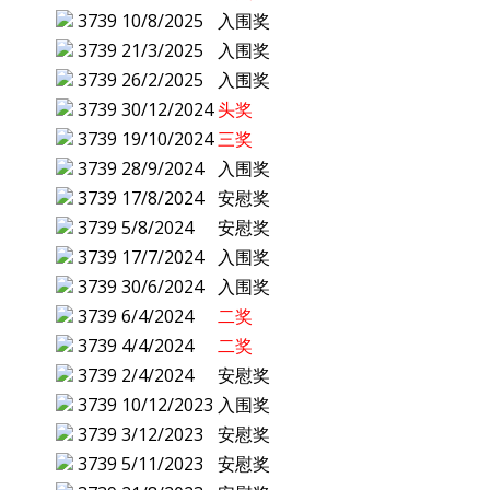
3739
10/8/2025
入围奖
3739
21/3/2025
入围奖
3739
26/2/2025
入围奖
3739
30/12/2024
头奖
3739
19/10/2024
三奖
3739
28/9/2024
入围奖
3739
17/8/2024
安慰奖
3739
5/8/2024
安慰奖
3739
17/7/2024
入围奖
3739
30/6/2024
入围奖
3739
6/4/2024
二奖
3739
4/4/2024
二奖
3739
2/4/2024
安慰奖
3739
10/12/2023
入围奖
3739
3/12/2023
安慰奖
3739
5/11/2023
安慰奖