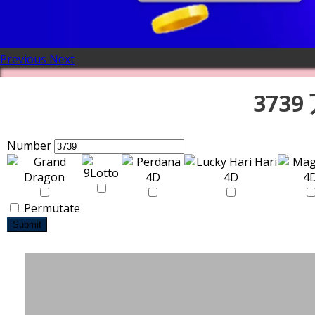
Previous
Next
373
Number
Permutate
Submit