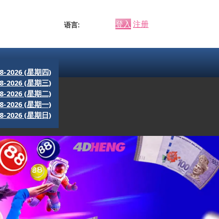
登入
注册
语言:
08-2026 (星期四)
08-2026 (星期三)
08-2026 (星期二)
08-2026 (星期一)
08-2026 (星期日)