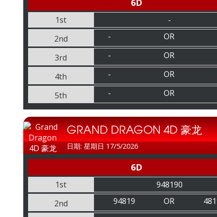
6D
1st
-
-
OR
2nd
-
OR
3rd
-
OR
4th
-
OR
5th
GRAND DRAGON 4D 豪龙
日期: 星期日 17/5/2026
6D
1st
948190
94819
OR
481
2nd