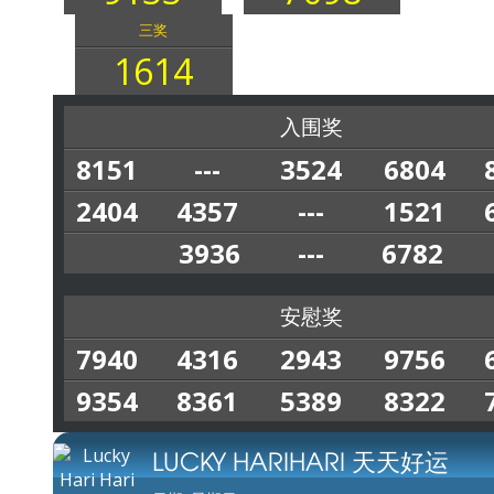
三奖
1614
入围奖
8151
---
3524
6804
2404
4357
---
1521
3936
---
6782
安慰奖
7940
4316
2943
9756
9354
8361
5389
8322
LUCKY HARIHARI 天天好运