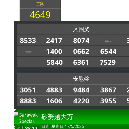
三奖
4649
入围奖
8533
2417
8074
---
---
1400
0662
6544
5840
6361
7529
安慰奖
3051
4883
9484
3867
8883
1606
4220
3955
砂勞越大万
日期: 星期日 17/5/2026