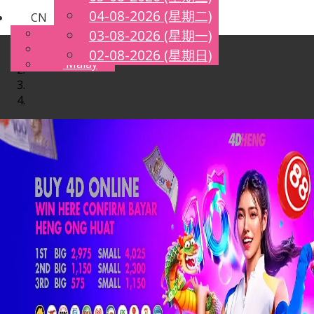
04-08-2026 (星期二)
CN
Toggle
English
03-08-2026 (星期一)
navigation
Chinese
02-08-2026 (星期日)
Malay