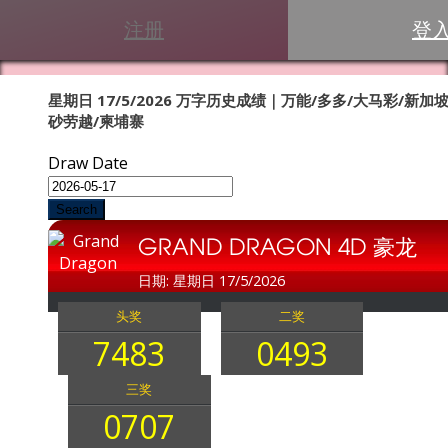
注册
登
星期日 17/5/2026 万字历史成绩｜万能/多多/大马彩/新加坡
砂劳越/柬埔寨
Draw Date
Search
GRAND DRAGON 4D 豪龙
日期: 星期日 17/5/2026
头奖
二奖
7483
0493
三奖
0707