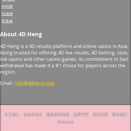
特别期
旧成绩
部落格
About 4D Heng
4D Heng is a 4D results platform and online casino in Asia,
being trusted for offering 4D live results, 4D betting, slots,
live casino and other casino games. Its commitment to fast
withdrawal has made it a #1 choice for players across the
region.
Email :
info@4dheng.com
关于我们
条款和条件
隐私权和政策
免责声明
常问问题
联络我们
Sitemap