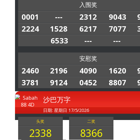
入围奖
0001
---
2312
9043
2224
1528
6217
7077
6533
---
---
安慰奖
2460
2196
4090
1620
3781
9124
0452
8807
沙巴万字
日期: 星期日 17/5/2026
头奖
二奖
2338
8366