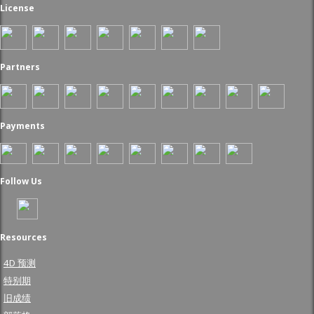
License
Partners
Payments
Follow Us
Resources
4D 预测
特别期
旧成绩