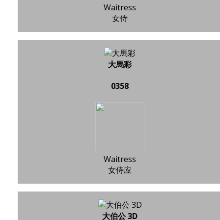
Waitress
女侍
大馬彩
0358
Waitress
女侍应
大伯公 3D