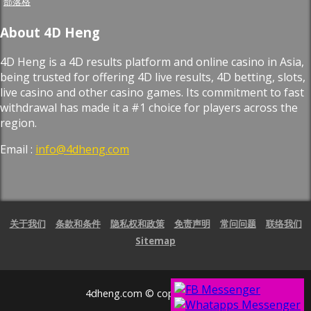
部落格
About 4D Heng
4D Heng is a 4D results platform and online casino in Asia,
being trusted for offering 4D live results, 4D betting, slots,
live casino and other casino games. Its commitment to fast
withdrawal has made it a #1 choice for players across the
region.
Email :
info@4dheng.com
关于我们
条款和条件
隐私权和政策
免责声明
常问问题
联络我们
Sitemap
4dheng.com © copyright 2026