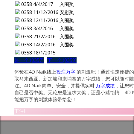
0358
4/4/2017
入围奖
0358
11/12/2016
安慰奖
0358
12/11/2016
入围奖
0358
3/4/2016
入围奖
0358
21/2/2016
入围奖
0358
14/2/2016
入围奖
0358
18/1/2015
是一个 (0357)
下一个 (0359)
体验在4D Naik线上
投注万字
的刺激吧！通过快速便捷的
取马来西亚、新加坡和柬埔寨的万字成绩，您可以随时随
注。4D Naik简单、安全，并提供实时
万字成绩
，让您时
自己是否中奖。无论您是追求大奖，还是小赌怡情，4D N
能把万字的刺激体验带给您！
下注!