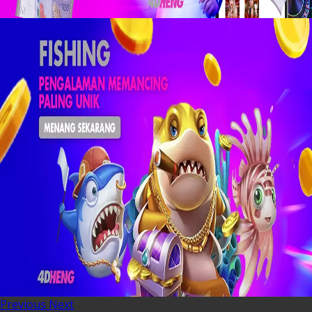
Previous
Next