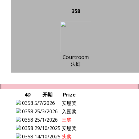
358
Courtroom
法庭
4D
开期
Prize
0358
5/7/2026
安慰奖
0358
25/3/2026
入围奖
0358
25/1/2026
三奖
0358
29/10/2025
安慰奖
0358
14/10/2025
头奖