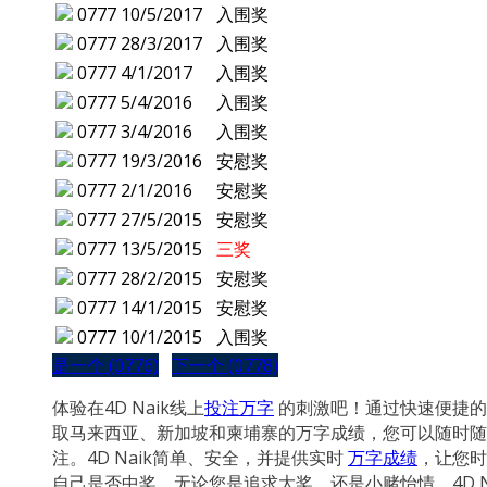
0777
10/5/2017
入围奖
0777
28/3/2017
入围奖
0777
4/1/2017
入围奖
0777
5/4/2016
入围奖
0777
3/4/2016
入围奖
0777
19/3/2016
安慰奖
0777
2/1/2016
安慰奖
0777
27/5/2015
安慰奖
0777
13/5/2015
三奖
0777
28/2/2015
安慰奖
0777
14/1/2015
安慰奖
0777
10/1/2015
入围奖
是一个 (0776)
下一个 (0778)
体验在4D Naik线上
投注万字
的刺激吧！通过快速便捷的
取马来西亚、新加坡和柬埔寨的万字成绩，您可以随时随
注。4D Naik简单、安全，并提供实时
万字成绩
，让您时
自己是否中奖。无论您是追求大奖，还是小赌怡情，4D N