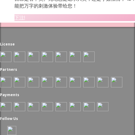
能把万字的刺激体验带给您！
下注!
License
Partners
Payments
Follow Us