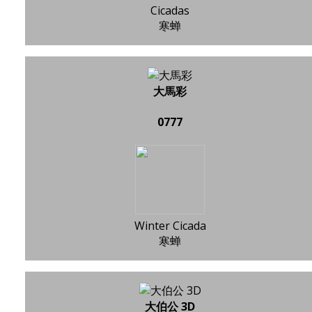
Cicadas
寒蝉
大馬彩
0777
Winter Cicada
寒蝉
大伯公 3D