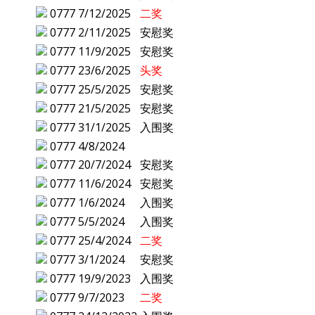
0777
7/12/2025
二奖
0777
2/11/2025
安慰奖
0777
11/9/2025
安慰奖
0777
23/6/2025
头奖
0777
25/5/2025
安慰奖
0777
21/5/2025
安慰奖
0777
31/1/2025
入围奖
0777
4/8/2024
0777
20/7/2024
安慰奖
0777
11/6/2024
安慰奖
0777
1/6/2024
入围奖
0777
5/5/2024
入围奖
0777
25/4/2024
二奖
0777
3/1/2024
安慰奖
0777
19/9/2023
入围奖
0777
9/7/2023
二奖