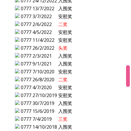
0777
24/12/2022
入围奖
0777
13/7/2022
入围奖
0777
3/7/2022
安慰奖
0777
2/6/2022
二奖
0777
4/5/2022
安慰奖
0777
11/4/2022
安慰奖
0777
26/2/2022
头奖
0777
2/3/2021
入围奖
0777
9/1/2021
入围奖
0777
7/10/2020
安慰奖
0777
26/8/2020
二奖
0777
4/7/2020
安慰奖
0777
27/10/2019
安慰奖
0777
30/7/2019
入围奖
0777
15/6/2019
入围奖
0777
7/4/2019
三奖
0777
14/10/2018
入围奖