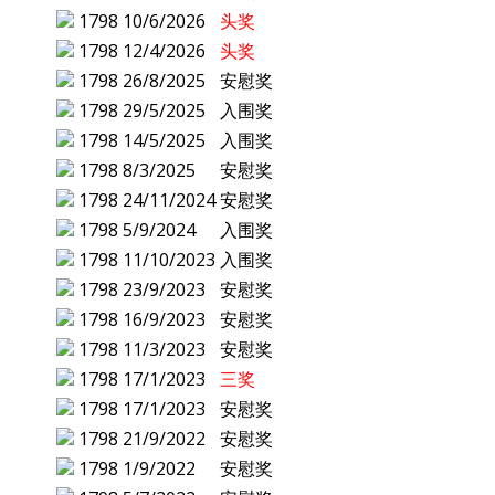
1798
10/6/2026
头奖
1798
12/4/2026
头奖
1798
26/8/2025
安慰奖
1798
29/5/2025
入围奖
1798
14/5/2025
入围奖
1798
8/3/2025
安慰奖
1798
24/11/2024
安慰奖
1798
5/9/2024
入围奖
1798
11/10/2023
入围奖
1798
23/9/2023
安慰奖
1798
16/9/2023
安慰奖
1798
11/3/2023
安慰奖
1798
17/1/2023
三奖
1798
17/1/2023
安慰奖
1798
21/9/2022
安慰奖
1798
1/9/2022
安慰奖