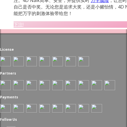
注。4D Naik简单、安全，并提供实时
万字成绩
，让您时
自己是否中奖。无论您是追求大奖，还是小赌怡情，4D N
能把万字的刺激体验带给您！
下注!
License
Partners
Payments
Follow Us