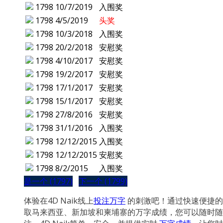
1798
10/7/2019
入围奖
1798
4/5/2019
头奖
1798
10/3/2018
入围奖
1798
20/2/2018
安慰奖
1798
4/10/2017
安慰奖
1798
19/2/2017
安慰奖
1798
17/1/2017
安慰奖
1798
15/1/2017
安慰奖
1798
27/8/2016
安慰奖
1798
31/1/2016
入围奖
1798
12/12/2015
入围奖
1798
12/12/2015
安慰奖
1798
8/2/2015
入围奖
是一个 (1797)
下一个 (1799)
体验在4D Naik线上
投注万字
的刺激吧！通过快速便捷的
取马来西亚、新加坡和柬埔寨的万字成绩，您可以随时随