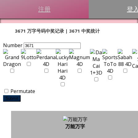
注册
登
3671 万字号码中奖记录 | 3671 中奖统计
Number
Permutate
Submit
万能万字