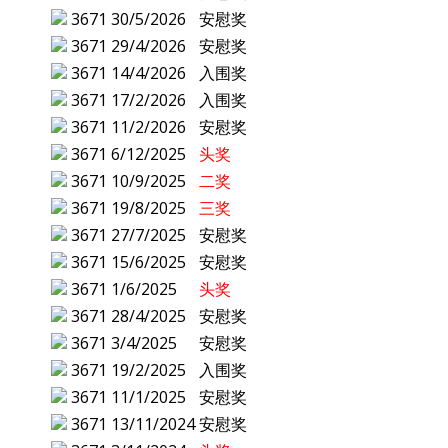
3671
30/5/2026
安慰奖
3671
29/4/2026
安慰奖
3671
14/4/2026
入围奖
3671
17/2/2026
入围奖
3671
11/2/2026
安慰奖
3671
6/12/2025
头奖
3671
10/9/2025
二奖
3671
19/8/2025
三奖
3671
27/7/2025
安慰奖
3671
15/6/2025
安慰奖
3671
1/6/2025
头奖
3671
28/4/2025
安慰奖
3671
3/4/2025
安慰奖
3671
19/2/2025
入围奖
3671
11/1/2025
安慰奖
3671
13/11/2024
安慰奖