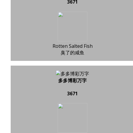
3671
Rotten Salted Fish
臭了的咸鱼
多多博彩万字
3671