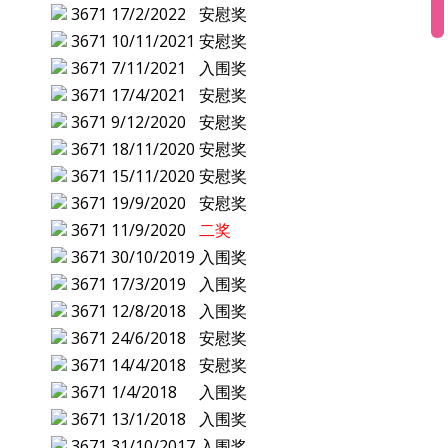
3671
17/2/2022
安慰奖
3671
10/11/2021
安慰奖
3671
7/11/2021
入围奖
3671
17/4/2021
安慰奖
3671
9/12/2020
安慰奖
3671
18/11/2020
安慰奖
3671
15/11/2020
安慰奖
3671
19/9/2020
安慰奖
3671
11/9/2020
二奖
3671
30/10/2019
入围奖
3671
17/3/2019
入围奖
3671
12/8/2018
入围奖
3671
24/6/2018
安慰奖
3671
14/4/2018
安慰奖
3671
1/4/2018
入围奖
3671
13/1/2018
入围奖
3671
31/10/2017
入围奖