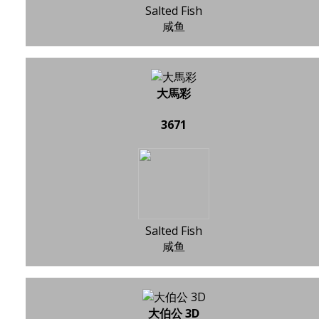
Salted Fish
咸鱼
大馬彩
3671
Salted Fish
咸鱼
大伯公 3D