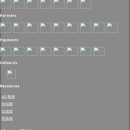
Partners
Payments
Follow Us
Resources
4D 预测
特别期
旧成绩
部落格