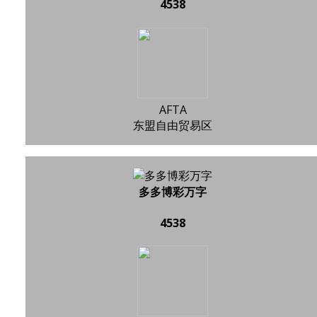
4538
AFTA
东盟自由贸易区
多多博彩万字
4538