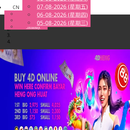
07-08-2026 (星期五)
CN
Toggle
English
06-08-2026 (星期四)
navigation
Chinese
05-08-2026 (星期三)
Malay