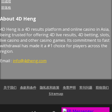
旧成绩
部落格
About 4D Heng
4D Heng is a 4D results platform and online casino in Asia,
being trusted for offering 4D live results, 4D betting, slots,
live casino and other casino games. Its commitment to fast
withdrawal has made it a #1 choice for players across the
region.
Email :
info@4dheng.com
关于我们
条款和条件
隐私权和政策
免责声明
常问问题
联络我们
Sitemap