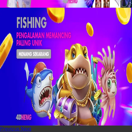
Previous
Next