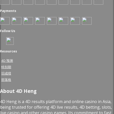
Payments
Follow Us
Resources
4D 预测
特别期
旧成绩
部落格
About 4D Heng
4D Heng is a 4D results platform and online casino in Asia,
being trusted for offering 4D live results, 4D betting, slots,
live casino and other casino games. Its commitment to fast