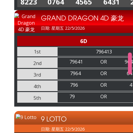
8223
0764
4565
6431
GRAND DRAGON 4D 豪龙
日期: 星期五 22/5/2026
6D
1st
796413
79641
OR
964
2nd
7964
OR
64
3rd
796
OR
4
4th
79
OR
5th
9 LOTTO
日期: 星期五 22/5/2026