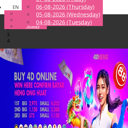
06-08-2026 (Thursday)
EN
Toggle
English
05-08-2026 (Wednesday)
navigation
Chinese
04-08-2026 (Tuesday)
Malay