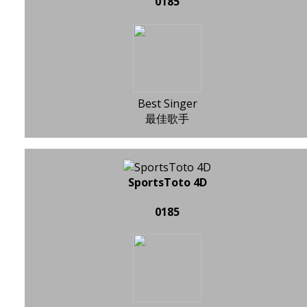
0185
Best Singer
最佳歌手
SportsToto 4D
0185