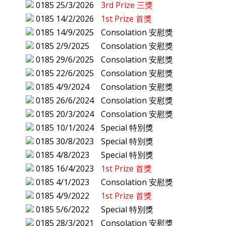
0185
25/3/2026
3rd Prize 三獎
0185
14/2/2026
1st Prize 首獎
0185
14/9/2025
Consolation 安慰獎
0185
2/9/2025
Consolation 安慰獎
0185
29/6/2025
Consolation 安慰獎
0185
22/6/2025
Consolation 安慰獎
0185
4/9/2024
Consolation 安慰獎
0185
26/6/2024
Consolation 安慰獎
0185
20/3/2024
Consolation 安慰獎
0185
10/1/2024
Special 特別獎
0185
30/8/2023
Special 特別獎
0185
4/8/2023
Special 特別獎
0185
16/4/2023
1st Prize 首獎
0185
4/1/2023
Consolation 安慰獎
0185
4/9/2022
1st Prize 首獎
0185
5/6/2022
Special 特別獎
0185
28/3/2021
Consolation 安慰獎