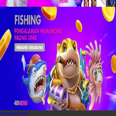
Previous
Next