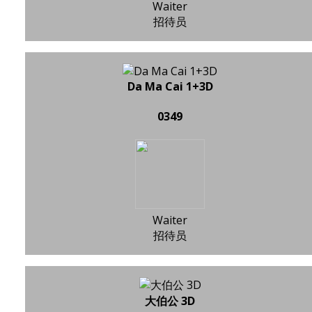
Waiter
招待员
Da Ma Cai 1+3D
0349
Waiter
招待员
大伯公 3D