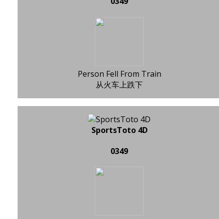
0349
Person Fell From Train
从火车上跌下
SportsToto 4D
0349