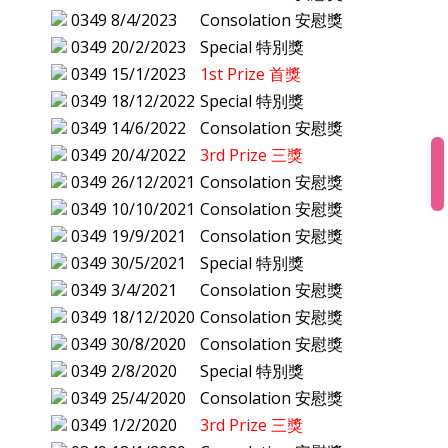
0349
8/4/2023
Consolation 安慰獎
0349
20/2/2023
Special 特別獎
0349
15/1/2023
1st Prize 首獎
0349
18/12/2022
Special 特別獎
0349
14/6/2022
Consolation 安慰獎
0349
20/4/2022
3rd Prize 三獎
0349
26/12/2021
Consolation 安慰獎
0349
10/10/2021
Consolation 安慰獎
0349
19/9/2021
Consolation 安慰獎
0349
30/5/2021
Special 特別獎
0349
3/4/2021
Consolation 安慰獎
0349
18/12/2020
Consolation 安慰獎
0349
30/8/2020
Consolation 安慰獎
0349
2/8/2020
Special 特別獎
0349
25/4/2020
Consolation 安慰獎
0349
1/2/2020
3rd Prize 三獎