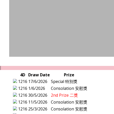
4D
Draw Date
Prize
1216
17/6/2026
Special 特別獎
1216
1/6/2026
Consolation 安慰獎
1216
30/5/2026
2nd Prize 二獎
1216
11/5/2026
Consolation 安慰獎
1216
25/3/2026
Consolation 安慰獎