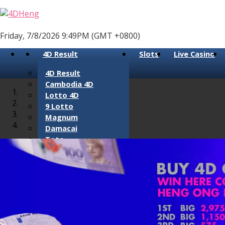
Friday, 7/8/2026 9:49PM (GMT +0800)
4D Result
Slots
Live Casino
4D Result
Cambodia 4D
Lotto 4D
9 Lotto
Magnum
Damacai
Toto
Sabah 88 4D
Sarawak Cashsweep
Sandakan 4D
Singapore 4D
Perdana 4D
Lucky Hari Hari