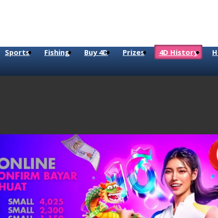
Sports
Fishing
Buy 4D
Prizes
4D History
H