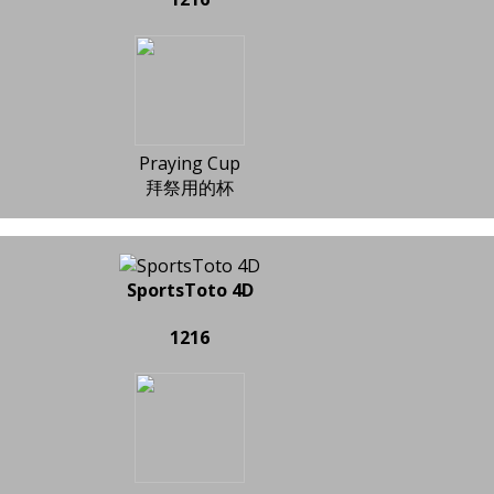
Praying Cup
拜祭用的杯
SportsToto 4D
1216