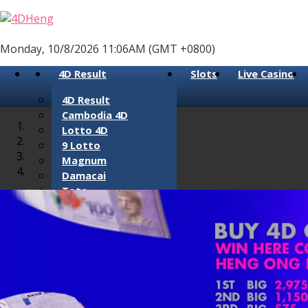
Monday, 10/8/2026 11:06AM (GMT +0800)
4D Result
Slots
Live Casino
4D Result
Cambodia 4D
Lotto 4D
9 Lotto
Magnum
Damacai
Toto
Sabah 88 4D
Sarawak Cashsweep
Sandakan 4D
Singapore 4D
Perdana 4D
Lucky Hari Hari