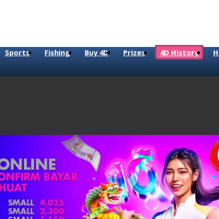
Sports
Fishing
Buy 4D
Prizes
4D History
H