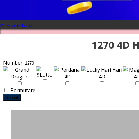
Previous
Next
1270 4D H
Number
Permutate
Submit