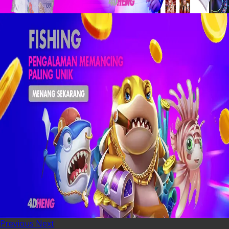
Previous
Next