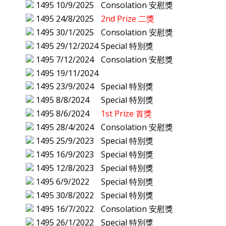
1495
10/9/2025
Consolation 安慰獎
1495
24/8/2025
2nd Prize 二獎
1495
30/1/2025
Consolation 安慰獎
1495
29/12/2024
Special 特別獎
1495
7/12/2024
Consolation 安慰獎
1495
19/11/2024
1495
23/9/2024
Special 特別獎
1495
8/8/2024
Special 特別獎
1495
8/6/2024
1st Prize 首獎
1495
28/4/2024
Consolation 安慰獎
1495
25/9/2023
Special 特別獎
1495
16/9/2023
Special 特別獎
1495
12/8/2023
Special 特別獎
1495
6/9/2022
Special 特別獎
1495
30/8/2022
Special 特別獎
1495
16/7/2022
Consolation 安慰獎
1495
26/1/2022
Special 特別獎