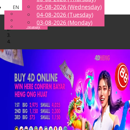
05-08-2026 (Wednesday)
EN
Toggle
English
04-08-2026 (Tuesday)
navigation
Chinese
03-08-2026 (Monday)
Malay