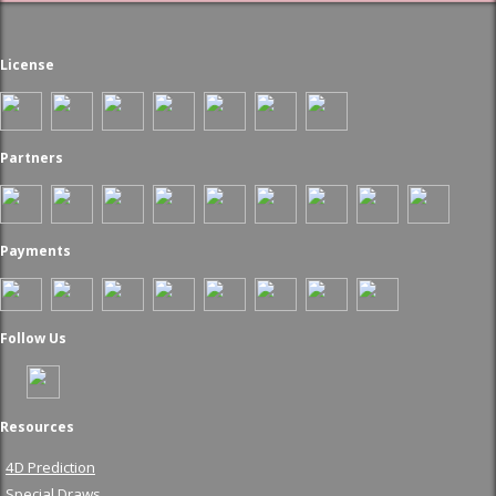
License
Partners
Payments
Follow Us
Resources
4D Prediction
Special Draws