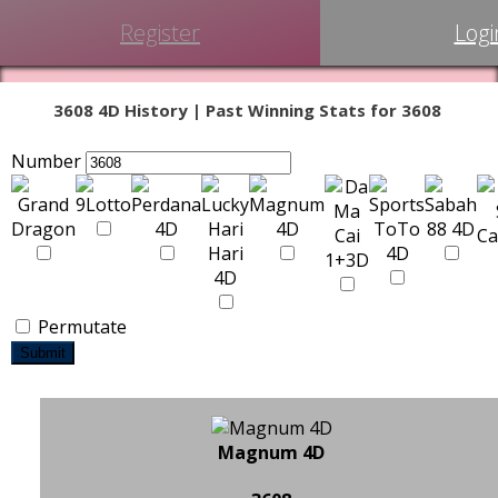
Register
Logi
3608 4D History | Past Winning Stats for 3608
Number
Permutate
Submit
Magnum 4D