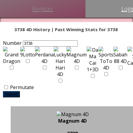
Register
Logi
3738 4D History | Past Winning Stats for 3738
Number
Permutate
Submit
Magnum 4D