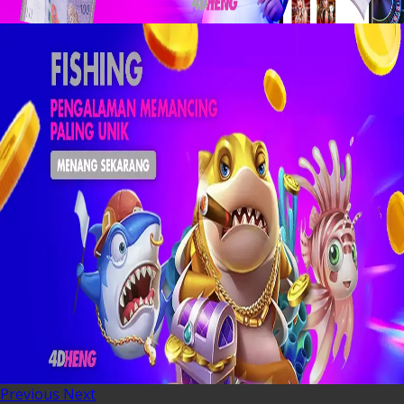
Previous
Next