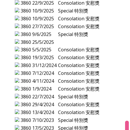
3860
22/9/2025
Consolation 安慰獎
3860
10/9/2025
Special 特別獎
3860
10/9/2025
Consolation 安慰獎
3860
27/7/2025
Consolation 安慰獎
3860
9/6/2025
Special 特別獎
3860
25/5/2025
3860
5/5/2025
Consolation 安慰獎
3860
19/3/2025
Consolation 安慰獎
3860
31/12/2024
Consolation 安慰獎
3860
7/12/2024
Consolation 安慰獎
3860
4/11/2024
Consolation 安慰獎
3860
1/9/2024
Consolation 安慰獎
3860
22/7/2024
Special 特別獎
3860
29/4/2024
Consolation 安慰獎
3860
13/4/2024
Consolation 安慰獎
3860
7/10/2023
Special 特別獎
3860
17/5/2023
Special 特別獎