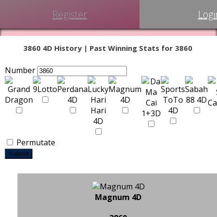
Register
Logi
3860 4D History | Past Winning Stats for 3860
Number
Permutate
Submit
Magnum 4D