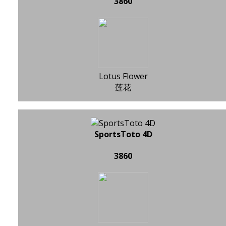
3860
Lotus Flower
莲花
SportsToto 4D
3860