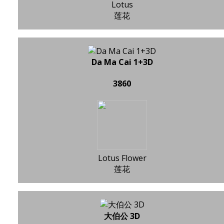
Lotus
莲花
Da Ma Cai 1+3D
3860
Lotus Flower
莲花
大伯公 3D