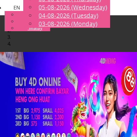
05-08-2026 (Wednesday)
EN
Toggle
English
04-08-2026 (Tuesday)
navigation
Chinese
03-08-2026 (Monday)
Malay