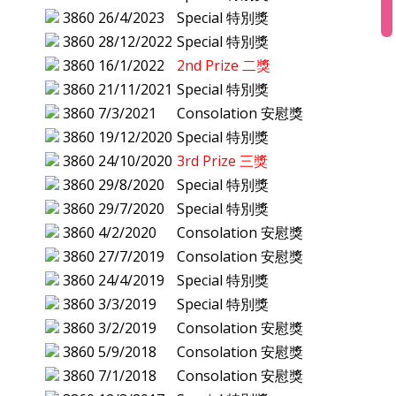
3860
26/4/2023
Special 特別獎
3860
28/12/2022
Special 特別獎
3860
16/1/2022
2nd Prize 二獎
3860
21/11/2021
Special 特別獎
3860
7/3/2021
Consolation 安慰獎
3860
19/12/2020
Special 特別獎
3860
24/10/2020
3rd Prize 三獎
3860
29/8/2020
Special 特別獎
3860
29/7/2020
Special 特別獎
3860
4/2/2020
Consolation 安慰獎
3860
27/7/2019
Consolation 安慰獎
3860
24/4/2019
Special 特別獎
3860
3/3/2019
Special 特別獎
3860
3/2/2019
Consolation 安慰獎
3860
5/9/2018
Consolation 安慰獎
3860
7/1/2018
Consolation 安慰獎