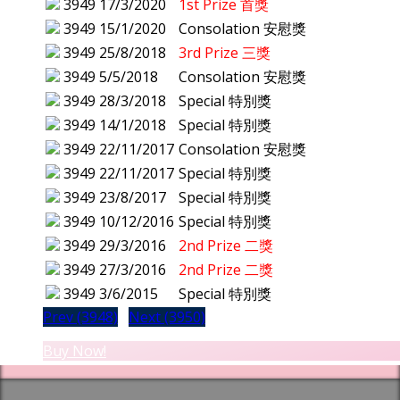
3949
17/3/2020
1st Prize 首獎
3949
15/1/2020
Consolation 安慰獎
3949
25/8/2018
3rd Prize 三獎
3949
5/5/2018
Consolation 安慰獎
3949
28/3/2018
Special 特別獎
3949
14/1/2018
Special 特別獎
3949
22/11/2017
Consolation 安慰獎
3949
22/11/2017
Special 特別獎
3949
23/8/2017
Special 特別獎
3949
10/12/2016
Special 特別獎
3949
29/3/2016
2nd Prize 二獎
3949
27/3/2016
2nd Prize 二獎
3949
3/6/2015
Special 特別獎
Prev (3948)
Next (3950)
Buy Now!