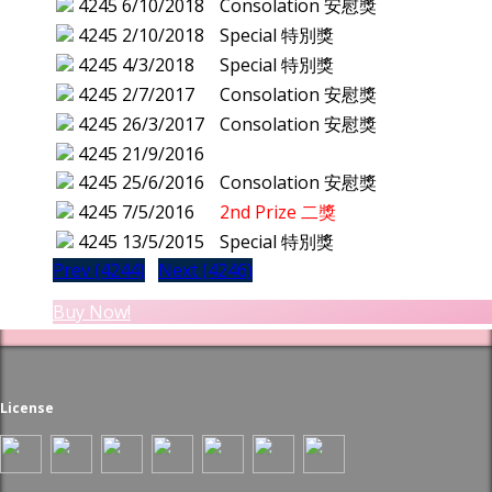
4245
6/10/2018
Consolation 安慰獎
4245
2/10/2018
Special 特別獎
4245
4/3/2018
Special 特別獎
4245
2/7/2017
Consolation 安慰獎
4245
26/3/2017
Consolation 安慰獎
4245
21/9/2016
4245
25/6/2016
Consolation 安慰獎
4245
7/5/2016
2nd Prize 二獎
4245
13/5/2015
Special 特別獎
Prev (4244)
Next (4246)
Buy Now!
License