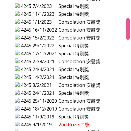
4245
7/4/2023
Special 特別獎
4245
11/1/2023
Special 特別獎
4245
1/1/2023
Consolation 安慰獎
4245
16/11/2022
Consolation 安慰獎
4245
15/2/2022
Consolation 安慰獎
4245
29/1/2022
Special 特別獎
4245
17/12/2021
Special 特別獎
4245
22/9/2021
Consolation 安慰獎
4245
24/4/2021
Special 特別獎
4245
14/2/2021
Special 特別獎
4245
8/2/2021
Consolation 安慰獎
4245
24/1/2021
Special 特別獎
4245
25/11/2020
Consolation 安慰獎
4245
18/12/2019
Consolation 安慰獎
4245
11/9/2019
Special 特別獎
4245
9/1/2019
2nd Prize 二獎