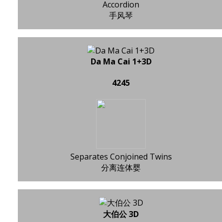
Accordion
手风琴
Da Ma Cai 1+3D
4245
Separates Conjoined Twins
分离连体婴
大伯公 3D