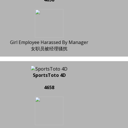
Girl Employee Harassed By Manager
女职员被经理骚扰
SportsToto 4D
4658