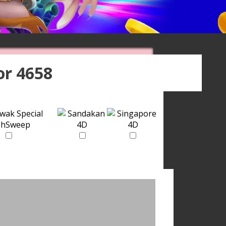
or 4658