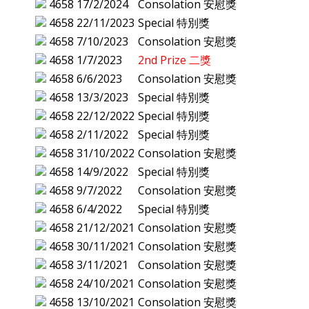
4658
17/2/2024
Consolation 安慰獎
4658
22/11/2023
Special 特別獎
4658
7/10/2023
Consolation 安慰獎
4658
1/7/2023
2nd Prize 二獎
4658
6/6/2023
Consolation 安慰獎
4658
13/3/2023
Special 特別獎
4658
22/12/2022
Special 特別獎
4658
2/11/2022
Special 特別獎
4658
31/10/2022
Consolation 安慰獎
4658
14/9/2022
Special 特別獎
4658
9/7/2022
Consolation 安慰獎
4658
6/4/2022
Special 特別獎
4658
21/12/2021
Consolation 安慰獎
4658
30/11/2021
Consolation 安慰獎
4658
3/11/2021
Consolation 安慰獎
4658
24/10/2021
Consolation 安慰獎
4658
13/10/2021
Consolation 安慰獎