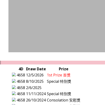
4D
Draw Date
Prize
4658
12/5/2026
1st Prize 首獎
4658
8/10/2025
Special 特別獎
4658
2/6/2025
4658
11/11/2024
Special 特別獎
4658
26/10/2024
Consolation 安慰獎