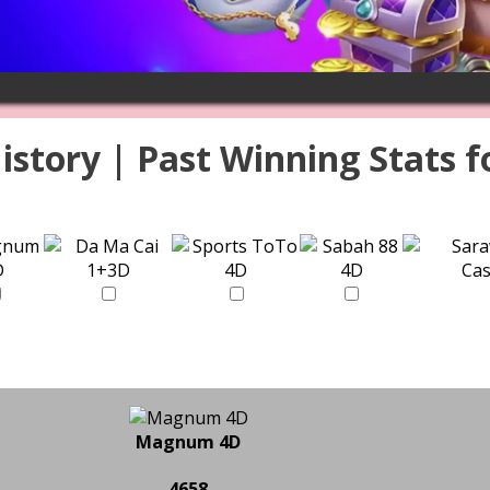
istory | Past Winning Stats f
Magnum 4D
4658