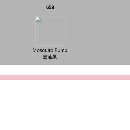
658
Mosquito Pump
蚊油泵