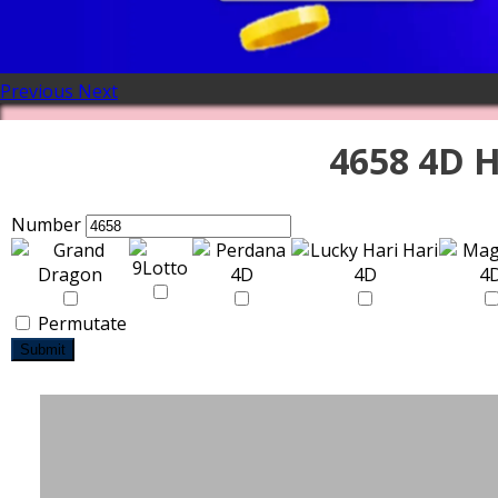
Previous
Next
4658 4D H
Number
Permutate
Submit