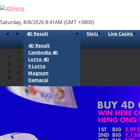
Saturday, 8/8/2026 8:41AM (GMT +0800)
4D Result
Slots
Live Casino
4D Result
Cambodia 4D
Lotto 4D
9 Lotto
Magnum
Damacai
Toto
Sabah 88 4D
Sarawak Cashsweep
Sandakan 4D
Singapore 4D
Perdana 4D
Lucky Hari Hari