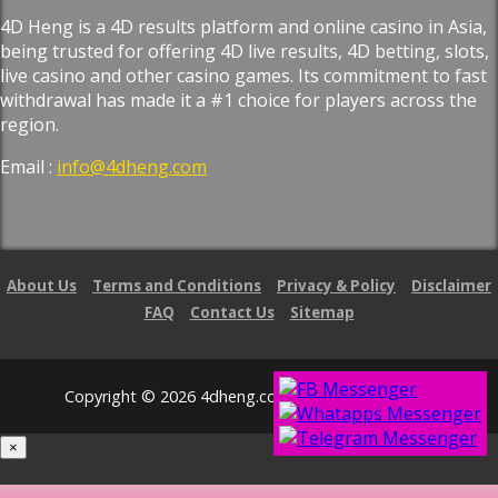
4D Heng is a 4D results platform and online casino in Asia,
being trusted for offering 4D live results, 4D betting, slots,
live casino and other casino games. Its commitment to fast
withdrawal has made it a #1 choice for players across the
region.
Email :
info@4dheng.com
About Us
Terms and Conditions
Privacy & Policy
Disclaimer
FAQ
Contact Us
Sitemap
Copyright © 2026 4dheng.com. All Right Reserved.
×
Loading...