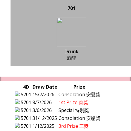
701
Drunk
酒醉
4D
Draw Date
Prize
5701
15/7/2026
Consolation 安慰獎
5701
8/7/2026
1st Prize 首獎
5701
3/6/2026
Special 特別獎
5701
31/12/2025
Consolation 安慰獎
5701
1/12/2025
3rd Prize 三獎