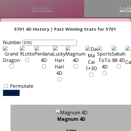
Register
Logi
5701 4D History | Past Winning Stats for 5701
Number
Permutate
Submit
Magnum 4D