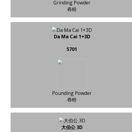
Grinding Powder
舂粉
Da Ma Cai 1+3D
5701
Pounding Powder
舂粉
大伯公 3D