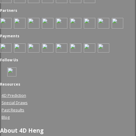
Partners
Payments
Follow Us
Resources
4D Prediction
Special Draws
Past Results
Blog
About 4D Heng