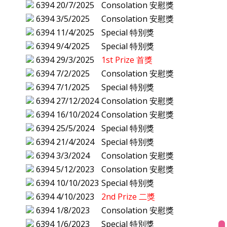
6394
20/7/2025
Consolation 安慰獎
6394
3/5/2025
Consolation 安慰獎
6394
11/4/2025
Special 特別獎
6394
9/4/2025
Special 特別獎
6394
29/3/2025
1st Prize 首獎
6394
7/2/2025
Consolation 安慰獎
6394
7/1/2025
Special 特別獎
6394
27/12/2024
Consolation 安慰獎
6394
16/10/2024
Consolation 安慰獎
6394
25/5/2024
Special 特別獎
6394
21/4/2024
Special 特別獎
6394
3/3/2024
Consolation 安慰獎
6394
5/12/2023
Consolation 安慰獎
6394
10/10/2023
Special 特別獎
6394
4/10/2023
2nd Prize 二獎
6394
1/8/2023
Consolation 安慰獎
6394
1/6/2023
Special 特別獎