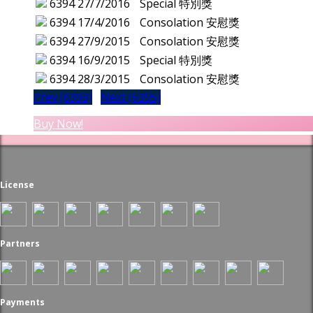
6394
27/7/2016
Special 特別獎
6394
17/4/2016
Consolation 安慰獎
6394
27/9/2015
Consolation 安慰獎
6394
16/9/2015
Special 特別獎
6394
28/3/2015
Consolation 安慰獎
Prev (6393)
Next (6395)
Buy Now!
License
Partners
Payments