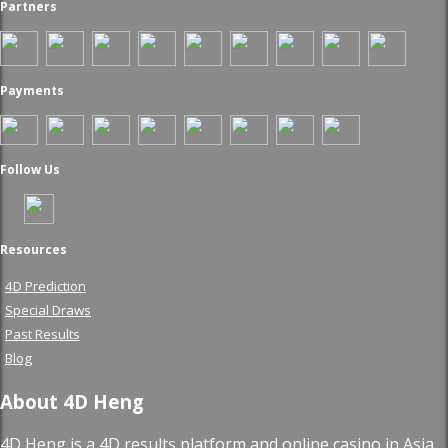
Partners
Payments
Follow Us
Resources
4D Prediction
Special Draws
Past Results
Blog
About 4D Heng
4D Heng is a 4D results platform and online casino in Asia,