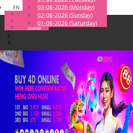
03-08-2026 (Monday)
EN
Toggle
English
02-08-2026 (Sunday)
navigation
Chinese
01-08-2026 (Saturday)
Malay