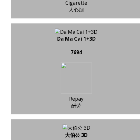
Cigarette
人心烟
Da Ma Cai 1+3D
7694
Repay
酬劳
大伯公 3D