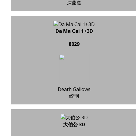
炖燕窝
Da Ma Cai 1+3D
8029
Death Gallows
绞刑
大伯公 3D