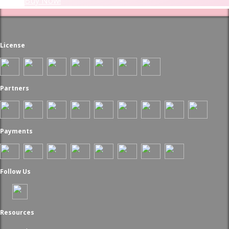
Buy Now!
License
Partners
Payments
Follow Us
Resources