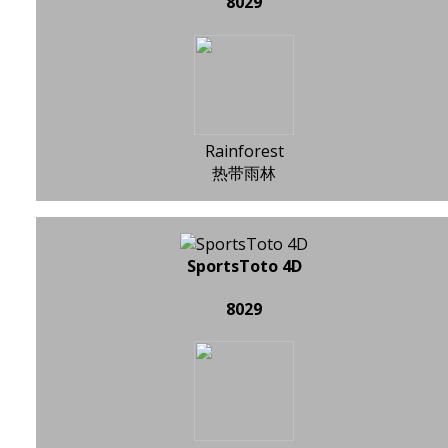
8029
Rainforest
热带雨林
SportsToto 4D
8029