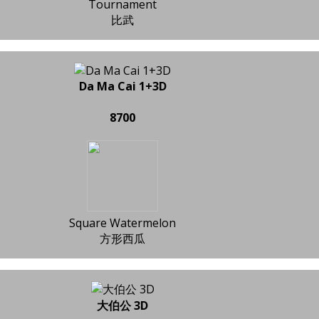
Tournament
比武
Da Ma Cai 1+3D
8700
Square Watermelon
方形西瓜
大伯公 3D