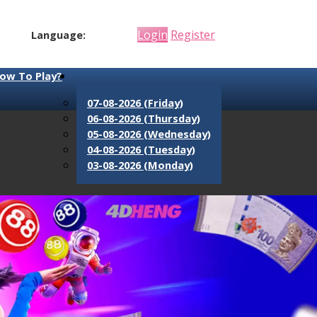
Login
Register
Language:
ow To Play?
07-08-2026 (Friday)
06-08-2026 (Thursday)
05-08-2026 (Wednesday)
04-08-2026 (Tuesday)
03-08-2026 (Monday)