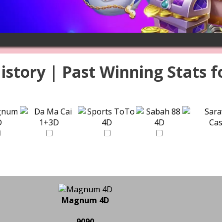
istory | Past Winning Stats f
Magnum 4D
9090