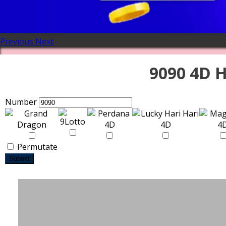
Previous
Next
9090 4D H
Number
Permutate
Submit