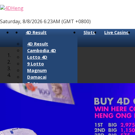
Saturday, 8/8/2026 6:23AM (GMT +0800)
4D Result
Slots
Live Casino
4D Result
Cambodia 4D
Lotto 4D
9 Lotto
Magnum
Damacai
Toto
Sabah 88 4D
Sarawak Cashsweep
Sandakan 4D
Singapore 4D
Perdana 4D
Lucky Hari Hari