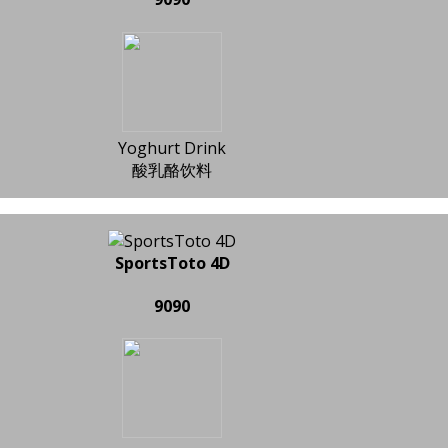
Yoghurt Drink
酸乳酪饮料
SportsToto 4D
9090