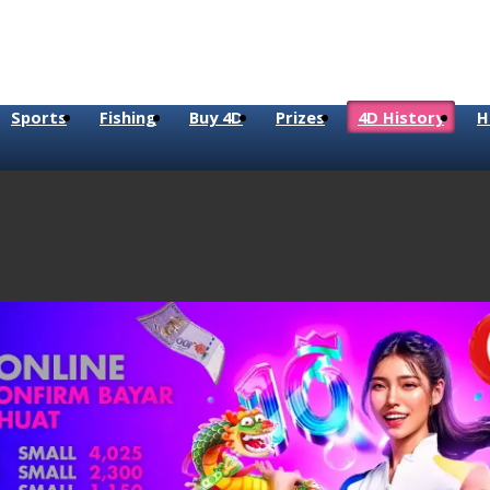
Sports
Fishing
Buy 4D
Prizes
4D History
H